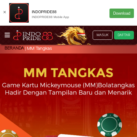
×
INDOPRIDE88
Download
INDOPRIDE88 Mobile App
MASUK
DAFTAR
BERANDA
MM Tangkas