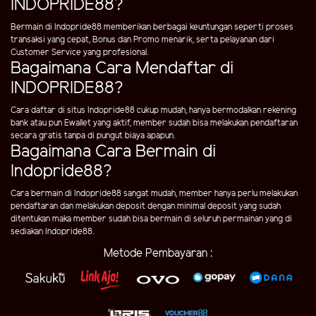
INDOPRIDE88?
Bermain di Indopride88 memberikan berbagai keuntungan seperti proses
transaksi yang cepat, Bonus dan Promo menarik, serta pelayanan dari
Customer Service yang profesional.
Bagaimana Cara Mendaftar di
INDOPRIDE88?
Cara daftar di situs Indopride88 cukup mudah, hanya bermodalkan rekening
bank atau pun Ewallet yang aktif, member sudah bisa melakukan pendaftaran
secara gratis tanpa di pungut biaya apapun.
Bagaimana Cara Bermain di
Indopride88?
Cara bermain di Indopride88 sangat mudah, member hanya perlu melakukan
pendaftaran dan melakukan deposit dengan minimal deposit yang sudah
ditentukan maka member sudah bisa bermain di seluruh permainan yang di
sediakan Indopride88.
Metode Pembayaran :