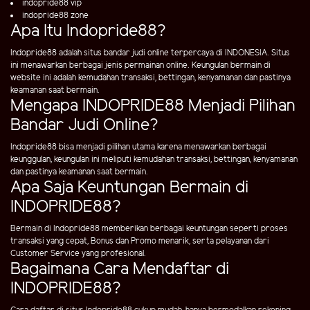
indopride88 vip
indopride88 zone
Apa Itu Indopride88?
Indopride88 adalah situs bandar judi online terpercaya di INDONESIA. Situs
ini menawarkan berbagai jenis permainan online. Keungulan bermain di
website ini adalah kemudahan transaksi, bettingan, kenyamanan dan pastinya
keamanan saat bermain.
Mengapa INDOPRIDE88 Menjadi Pilihan
Bandar Judi Online?
Indopride88 bisa menjadi pilihan utama karena menawarkan berbagai
keunggulan, keungulan ini meliputi kemudahan transaksi, bettingan, kenyamanan
dan pastinya keamanan saat bermain.
Apa Saja Keuntungan Bermain di
INDOPRIDE88?
Bermain di Indopride88 memberikan berbagai keuntungan seperti proses
transaksi yang cepat, Bonus dan Promo menarik, serta pelayanan dari
Customer Service yang profesional.
Bagaimana Cara Mendaftar di
INDOPRIDE88?