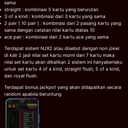
sama
straight : kombinasi 5 kartu yang berurutan
3 of a kind : kombinasi dari 3 kartu yang sama
2 pair ( 10 pair ) : kombinasi dari 2 pasang kartu yang
sama dengan catatan nilai kartu diatas 10
ace pair : kombinasi dari 2 kartu ace yang sama
Terdapat sistem NJX2 atau disebut dengan non joker
di kali 2 jadi nilai set kartu murni dari 7 kartu maka
nilai set kartu akan dikalikan 2 sistem ini hanyaberlaku
untuk set kartu 4 of a kind, straight flush, 5 of a kind,
dan royal flush.
Terdapat bonus jackpot yang akan didapatkan secara
random apabila beruntung