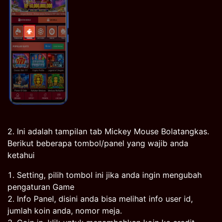
2. Ini adalah tampilan tab Mickey Mouse Bolatangkas.
Berikut beberapa tombol/panel yang wajib anda
ketahui
Setting, pilih tombol ini jika anda ingin mengubah
pengaturan Game
Info Panel, disini anda bisa melihat info user id,
jumlah koin anda, nomor meja.