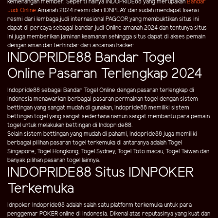
kemenangan member. Seperti halnya INDOPRIDE88 yang merupakan
Bandar
Judi Online
Amanah 2024 resmi dari IDNPLAY dan sudah mendapat lisensi
resmi dari lembaga judi internasional PAGCOR yang membuktikan situs ini
dapat di percaya sebagai bandar judi Online amanah 2024 dan tentunya situs
ini juga memberikan jaminan keamanan sehingga situs dapat di akses pemain
dengan aman dan terhindar dari ancaman hacker.
INDOPRIDE88 Bandar Togel
Online Pasaran Terlengkap 2024
Indopride88 sebagai Bandar Togel Online dengan pasaran terlengkap di
indonesia menawarkan berbagai pasaran permainan togel dengan sistem
bettingan yang sangat mudah di gunakan, Indopride88 memiliki sistem
bettingan togel yang sangat sederhana namun sangat membantu para pemain
togel untuk melakukan bettingan di Indopride88.
Selain sistem bettingan yang mudah di pahami, indopride88 juga memiliki
berbagai pilihan pasaran togel terkemuka di antaranya adalah Togel
Singapore, Togel Hongkong, Togel Sydney, Togel Toto macau, Togel Taiwan dan
banyak pilihan pasaran togel lainnya.
INDOPRIDE88 Situs IDNPOKER
Terkemuka
Idnpoker Indopride88 adalah salah satu platform terkemuka untuk para
penggemar POKER online di Indonesia. Dikenal atas reputasinya yang kuat dan