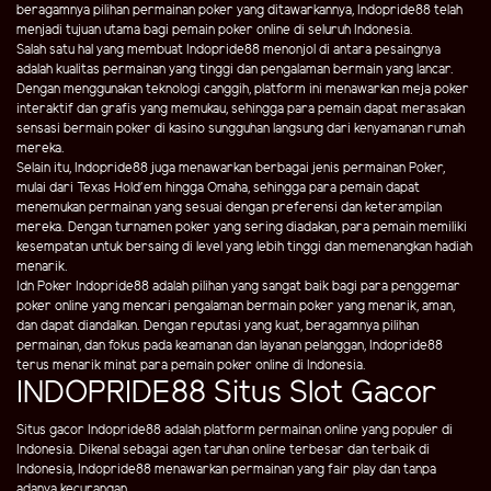
beragamnya pilihan permainan poker yang ditawarkannya, Indopride88 telah
menjadi tujuan utama bagi pemain poker online di seluruh Indonesia.
Salah satu hal yang membuat Indopride88 menonjol di antara pesaingnya
adalah kualitas permainan yang tinggi dan pengalaman bermain yang lancar.
Dengan menggunakan teknologi canggih, platform ini menawarkan meja poker
interaktif dan grafis yang memukau, sehingga para pemain dapat merasakan
sensasi bermain poker di kasino sungguhan langsung dari kenyamanan rumah
mereka.
Selain itu, Indopride88 juga menawarkan berbagai jenis permainan Poker,
mulai dari Texas Hold'em hingga Omaha, sehingga para pemain dapat
menemukan permainan yang sesuai dengan preferensi dan keterampilan
mereka. Dengan turnamen poker yang sering diadakan, para pemain memiliki
kesempatan untuk bersaing di level yang lebih tinggi dan memenangkan hadiah
menarik.
Idn Poker Indopride88 adalah pilihan yang sangat baik bagi para penggemar
poker online yang mencari pengalaman bermain poker yang menarik, aman,
dan dapat diandalkan. Dengan reputasi yang kuat, beragamnya pilihan
permainan, dan fokus pada keamanan dan layanan pelanggan, Indopride88
terus menarik minat para pemain poker online di Indonesia.
INDOPRIDE88 Situs Slot Gacor
Situs gacor Indopride88 adalah platform permainan online yang populer di
Indonesia. Dikenal sebagai agen taruhan online terbesar dan terbaik di
Indonesia, Indopride88 menawarkan permainan yang fair play dan tanpa
adanya kecurangan.