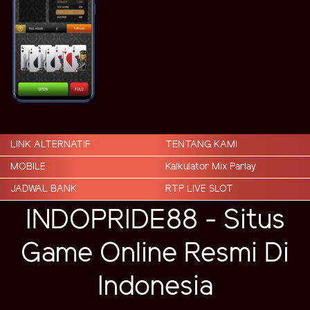
LINK ALTERNATIF
TENTANG KAMI
MOBILE
Kalkulator Mix Parlay
JADWAL BANK
RTP LIVE SLOT
INDOPRIDE88 - Situs
Game Online Resmi Di
Indonesia