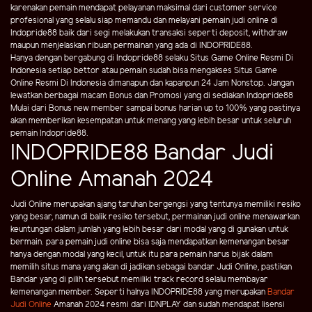
karenakan pemain mendapat pelayanan maksimal dari customer service
profesional yang selalu siap memandu dan melayani pemain judi online di
Indopride88 baik dari segi melakukan transaksi seperti deposit, withdraw
maupun menjelaskan ribuan permainan yang ada di INDOPRIDE88.
Hanya dengan bergabung di Indopride88 selaku Situs Game Online Resmi Di
Indonesia setiap bettor atau pemain sudah bisa mengakses Situs Game
Online Resmi Di Indonesia dimanapun dan kapanpun 24 Jam Nonstop. Jangan
lewatkan berbagai macam Bonus dan Promosi yang di sediakan Indopride88
Mulai dari Bonus new member sampai bonus harian up to 100% yang pastinya
akan memberikan kesempatan untuk menang yang lebih besar untuk seluruh
pemain Indopride88.
INDOPRIDE88 Bandar Judi
Online Amanah 2024
Judi Online merupakan ajang taruhan bergengsi yang tentunya memiliki resiko
yang besar, namun di balik resiko tersebut, permainan judi online menawarkan
keuntungan dalam jumlah yang lebih besar dari modal yang di gunakan untuk
bermain. para pemain judi online bisa saja mendapatkan kemenangan besar
hanya dengan modal yang kecil, untuk itu para pemain harus bijak dalam
memilih situs mana yang akan di jadikan sebagai bandar Judi Online, pastikan
Bandar yang di pilih tersebut memiliki track record selalu membayar
kemenangan member. Seperti halnya INDOPRIDE88 yang merupakan
Bandar
Judi Online
Amanah 2024 resmi dari IDNPLAY dan sudah mendapat lisensi