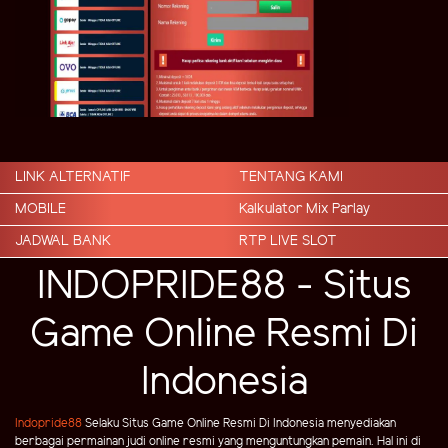
LINK ALTERNATIF
TENTANG KAMI
MOBILE
Kalkulator Mix Parlay
JADWAL BANK
RTP LIVE SLOT
INDOPRIDE88 - Situs
Game Online Resmi Di
Indonesia
Indopride88
Selaku Situs Game Online Resmi Di Indonesia menyediakan
berbagai permainan judi online resmi yang menguntungkan pemain. Hal ini di