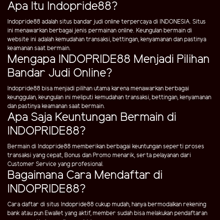
Apa Itu Indopride88?
Indopride88 adalah situs bandar judi online terpercaya di INDONESIA. Situs
ini menawarkan berbagai jenis permainan online. Keungulan bermain di
website ini adalah kemudahan transaksi, bettingan, kenyamanan dan pastinya
keamanan saat bermain.
Mengapa INDOPRIDE88 Menjadi Pilihan
Bandar Judi Online?
Indopride88 bisa menjadi pilihan utama karena menawarkan berbagai
keunggulan, keungulan ini meliputi kemudahan transaksi, bettingan, kenyamanan
dan pastinya keamanan saat bermain.
Apa Saja Keuntungan Bermain di
INDOPRIDE88?
Bermain di Indopride88 memberikan berbagai keuntungan seperti proses
transaksi yang cepat, Bonus dan Promo menarik, serta pelayanan dari
Customer Service yang profesional.
Bagaimana Cara Mendaftar di
INDOPRIDE88?
Cara daftar di situs Indopride88 cukup mudah, hanya bermodalkan rekening
bank atau pun Ewallet yang aktif, member sudah bisa melakukan pendaftaran